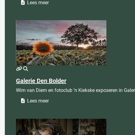
Lees meer
MOD_JTCS_VIEW_ARTICLE_LINK
MOD_JTCS_VIEW_FULL_IMAGE
Galerie Den Bolder
Wim van Diem en fotoclub ’n Kiekske exposeren in Galeri
Lees meer