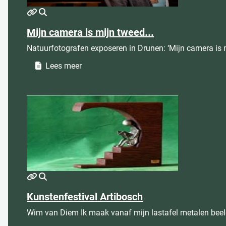
MOD_JTCS_VIEW_ARTICLE_LINK
MOD_JTCS_VIEW_FULL_IMAGE
Mijn camera is mijn tweed...
Natuurfotografen exposeren in Drunen: ‘Mijn camera is
Lees meer
MOD_JTCS_VIEW_ARTICLE_LINK
MOD_JTCS_VIEW_FULL_IMAGE
Kunstenfestival Artibosch
Wim van Diem Ik maak vanaf mijn lastafel metalen beeldj