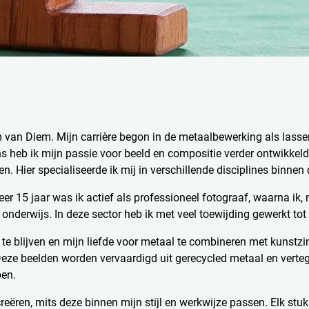
van Diem. Mijn carrière begon in de metaalbewerking als lasser, 
s heb ik mijn passie voor beeld en compositie verder ontwikkel
n. Hier specialiseerde ik mij in verschillende disciplines binnen 
r 15 jaar was ik actief als professioneel fotograaf, waarna ik,
onderwijs. In deze sector heb ik met veel toewijding gewerkt tot
 te blijven en mijn liefde voor metaal te combineren met kunstzi
Deze beelden worden vervaardigd uit gerecycled metaal en verte
pen.
eëren, mits deze binnen mijn stijl en werkwijze passen. Elk stu